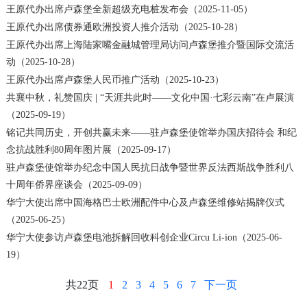
王原代办出席卢森堡全新超级充电桩发布会（2025-11-05）
王原代办出席债券通欧洲投资人推介活动（2025-10-28）
王原代办出席上海陆家嘴金融城管理局访问卢森堡推介暨国际交流活
动（2025-10-28）
王原代办出席卢森堡人民币推广活动（2025-10-23）
共襄中秋，礼赞国庆 | “天涯共此时——文化中国·七彩云南”在卢展演
（2025-09-19）
铭记共同历史，开创共赢未来——驻卢森堡使馆举办国庆招待会 和纪
念抗战胜利80周年图片展（2025-09-17）
驻卢森堡使馆举办纪念中国人民抗日战争暨世界反法西斯战争胜利八
十周年侨界座谈会（2025-09-09）
华宁大使出席中国海格巴士欧洲配件中心及卢森堡维修站揭牌仪式
（2025-06-25）
华宁大使参访卢森堡电池拆解回收科创企业Circu Li-ion（2025-06-
19）
共22页
1
2
3
4
5
6
7
下一页