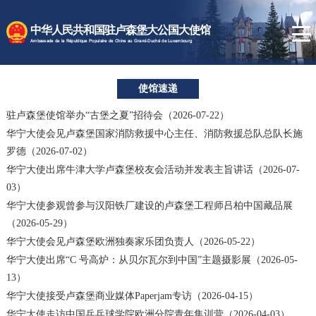
时政要闻
中华人民共和国驻卢森堡大公国大使馆
使馆速递
Ambassade de la République Populaire de Chine au Grand-Duché de Luxembourg
卢森堡概况
使馆速递
领事服务
驻卢森堡使馆举办“古堡之夏”招待会（2026-07-22）
华宁大使会见卢森堡国家消防救援中心主任、消防救援总队总队长施
罗德（2026-07-02）
华宁大使出席牛津大学卢森堡校友会活动并发表主旨讲话（2026-07-
03）
华宁大使参观曾参与汉阳铁厂建设的卢森堡工程师吕柏中国藏品展
（2026-05-29）
华宁大使会见卢森堡欧洲独奏家乐团负责人（2026-05-22）
华宁大使出席“C 号高炉：从贝尔瓦尔到中国”主题摄影展（2026-05-
13）
华宁大使接受卢森堡商业媒体Paperjam专访（2026-04-15）
华宁大使走访中国乒乓球学院欧洲分院青年集训营（2026-04-03）