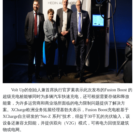
Volt Up的创始人兼首席执行官罗素表示此次发布的Fusion Boost 的
超级充电桩能够同时为多辆汽车快速充电，还可根据需要存储和释放
能量，为许多运营商和商业场所面临的电力限制问题提供了解决方
案。XCharge欧洲业务拓展经理基勃夫表示，Fusion Boost充电桩基于
XCharge自主研发的“Net-Z 系列”技术，得益于30千瓦的光伏输入，该
设备还兼容太阳能，并提供双向（V2G）模式，可将电力回馈至建筑
物或电网。