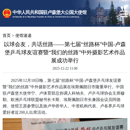
时政要闻
中华人民共和国驻卢森堡大公国大使馆
使馆速递
Ambassade de la République Populaire de Chine au Grand-Duché de Luxembourg
卢森堡概况
首页
>
使馆速递
领事服务
以球会友，共话丝路——第七届“丝路杯”中国-卢森
堡乒乓球友谊赛暨“我们的丝路”中外摄影艺术作品
展成功举行
2025-12-22 11:00
2025年12月18日晚，第七届“丝路杯”中国-卢森堡乒乓球友谊赛
暨“我们的丝路”中外摄影艺术作品展在埃斯佩朗日市隆重举行。中国
驻卢森堡大使华宁、卢体育部总协调人科纳夫、卢乒乓球协会主席穆
勒、欧洲乒乓球联盟秘书长卡斯、埃斯佩朗日市长兼国会议员阿德
姆、使馆王原参赞以及旅卢华侨华人、中资机构代表、卢各界乒乓球
爱好者近200人出席活动。