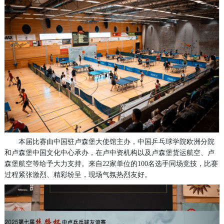
本届比赛由中国驻卢森堡大使馆主办，中国乒乓球学院欧洲分院
和卢森堡中国文化中心承办，在卢中资机构以及卢森堡货运航空、卢
森堡航空等给予大力支持。来自22家单位的100名选手同场竞技，比赛
过程紧张激烈、精彩纷呈，现场气氛热烈友好。