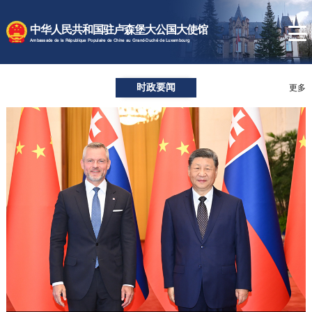
时政要闻
中华人民共和国驻卢森堡大公国大使馆
使馆速递
Ambassade de la République Populaire de Chine au Grand-Duché de Luxembourg
卢森堡概况
时政要闻
领事服务
更多