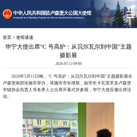
时政要闻
中华人民共和国驻卢森堡大公国大使馆
使馆速递
Ambassade de la République Populaire de Chine au Grand-Duché de Luxembourg
卢森堡概况
首页
>
使馆速递
领事服务
华宁大使出席“C 号高炉：从贝尔瓦尔到中国”主题
摄影展
2026-05-13 09:00
2026年5月11日晚，“C 号高炉：从贝尔瓦尔到中国”主题摄影展在
卢森堡南部埃施市举办，埃施市市长维斯、副市长卡瓦雷罗及卢森堡
市镇协会负责人等各界人士出席开幕式并参观，华宁大使应邀出席活
动。