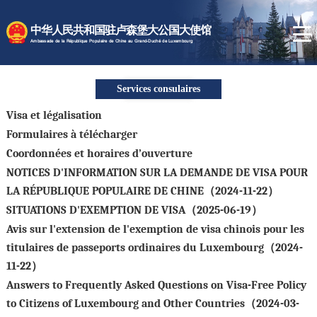
Page d'accueil
中华人民共和国驻卢森堡大公国大使馆
La Chine au présent
Ambassade de la République Populaire de Chine au Grand-Duché de Luxembourg
Actualités de l'Ambassade
Services consulaires
Services consulaires
Visa et légalisation
Formulaires à télécharger
Coordonnées et horaires d’ouverture
NOTICES D'INFORMATION SUR LA DEMANDE DE VISA POUR
LA RÉPUBLIQUE POPULAIRE DE CHINE（2024-11-22）
SITUATIONS D'EXEMPTION DE VISA（2025-06-19）
Avis sur l'extension de l'exemption de visa chinois pour les
titulaires de passeports ordinaires du Luxembourg（2024-
11-22）
Answers to Frequently Asked Questions on Visa-Free Policy
to Citizens of Luxembourg and Other Countries（2024-03-