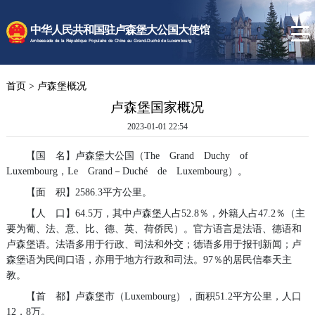
时政要闻
中华人民共和国驻卢森堡大公国大使馆
使馆速递
Ambassade de la République Populaire de Chine au Grand-Duché de Luxembourg
卢森堡概况
首页
>
卢森堡概况
领事服务
卢森堡国家概况
2023-01-01 22:54
【国 名】卢森堡大公国（The Grand Duchy of
Luxembourg，Le Grand－Duché de Luxembourg）。
【面 积】2586.3平方公里。
【人 口】64.5万，其中卢森堡人占52.8％，外籍人占47.2％（主
要为葡、法、意、比、德、英、荷侨民）。官方语言是法语、德语和
卢森堡语。法语多用于行政、司法和外交；德语多用于报刊新闻；卢
森堡语为民间口语，亦用于地方行政和司法。97％的居民信奉天主
教。
【首 都】卢森堡市（Luxembourg），面积51.2平方公里，人口
12．8万。