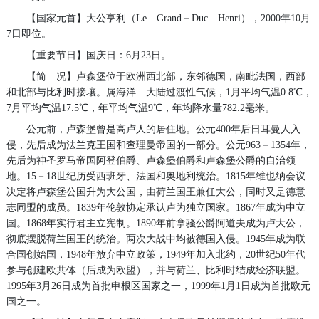
【国家元首】大公亨利（Le Grand－Duc Henri），2000年10月
7日即位。
【重要节日】国庆日：6月23日。
【简 况】卢森堡位于欧洲西北部，东邻德国，南毗法国，西部
和北部与比利时接壤。属海洋—大陆过渡性气候，1月平均气温0.8℃，
7月平均气温17.5℃，年平均气温9℃，年均降水量782.2毫米。
公元前，卢森堡曾是高卢人的居住地。公元400年后日耳曼人入
侵，先后成为法兰克王国和查理曼帝国的一部分。公元963－1354年，
先后为神圣罗马帝国阿登伯爵、卢森堡伯爵和卢森堡公爵的自治领
地。15－18世纪历受西班牙、法国和奥地利统治。1815年维也纳会议
决定将卢森堡公国升为大公国，由荷兰国王兼任大公，同时又是德意
志同盟的成员。1839年伦敦协定承认卢为独立国家。1867年成为中立
国。1868年实行君主立宪制。1890年前拿骚公爵阿道夫成为卢大公，
彻底摆脱荷兰国王的统治。两次大战中均被德国入侵。1945年成为联
合国创始国，1948年放弃中立政策，1949年加入北约，20世纪50年代
参与创建欧共体（后成为欧盟），并与荷兰、比利时结成经济联盟。
1995年3月26日成为首批申根区国家之一，1999年1月1日成为首批欧元
国之一。