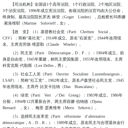
【司法机构】全国设1个高等法院、1个行政法院、2个地区法院、
3个治安法院。1996年成立宪法法院。各级法院的法官均由大公任命，
终身制。最高法院院长罗杰·林登（Goger Linden），总检察长玛蒂娜
·索洛维耶（Martine Solovieff，女）。
【政 党】（1）基督教社会党（Parti Chrétien Social，
CSV）：简称“基社党”，1914年成立。原名“右派党”，1944年改用现
名。主席克劳德·维瑟勒（Claude Wiseler）。
（2）民主党（Parti Démocratique，D．P．）：1904年成立。前
身是自由党，1945年重建，称民主爱国集团，1955年改用现名。主席
科雷克斯·代勒斯（Lex Delles，男）。
（3）社会工人党（Parti Ouvrier Socialiste Luxembourgeois，
LSAP）：简称“社工党”，1902年成立。原名卢森堡社会民主党，1945
年改用现名。主席丹·比安卡拉纳（Dan Biancalana）。
（4）绿党（Parti Vert ／Dei Greng）：1983年成立。1986年
分裂，1994年12月重新合并。两主席容娜·伯纳德（Djuna
Bernard ，女）、梅里·瑟奥维奇（Meris Sehovic）。
（5）选择民主改革党（Parti réformiste d’alternative
démocratique，A．D．R．）：1989年成立。原名民主与合理退休金行