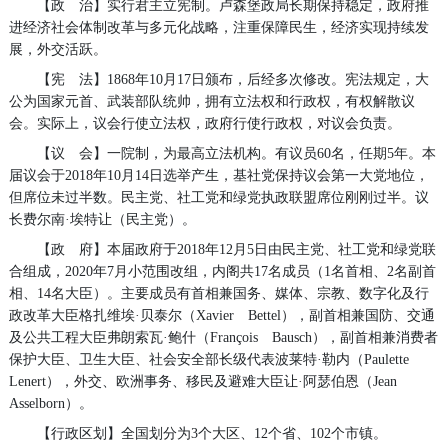
【政 治】实行君主立宪制。卢森堡政局长期保持稳定，政府推
进经济社会体制改革与多元化战略，注重保障民生，经济实现持续发
展，外交活跃。
【宪 法】1868年10月17日颁布，后经多次修改。宪法规定，大
公为国家元首、武装部队统帅，拥有立法权和行政权，有权解散议
会。实际上，议会行使立法权，政府行使行政权，对议会负责。
【议 会】一院制，为最高立法机构。有议员60名，任期5年。本
届议会于2018年10月14日选举产生，基社党保持议会第一大党地位，
但席位未过半数。民主党、社工党和绿党执政联盟席位刚刚过半。议
长费尔南·埃特让（民主党）。
【政 府】本届政府于2018年12月5日由民主党、社工党和绿党联
合组成，2020年7月小范围改组，内阁共17名成员（1名首相、2名副首
相、14名大臣）。主要成员有首相兼国务、媒体、宗教、数字化及行
政改革大臣格扎维埃·贝泰尔（Xavier Bettel），副首相兼国防、交通
及公共工程大臣弗朗索瓦·鲍什（François Bausch），副首相兼消费者
保护大臣、卫生大臣、社会安全部长级代表波莱特·勒内（Paulette
Lenert），外交、欧洲事务、移民及避难大臣让·阿瑟伯恩（Jean
Asselborn）。
【行政区划】全国划分为3个大区、12个省、102个市镇。