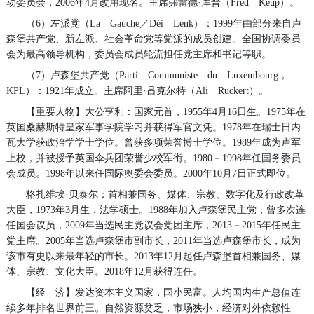
动委员会，2006年4月改用现名。主席弗雷德·库普（Fred Keup）。
（6）左派党（La Gauche／Déi Lénk）：1999年由部分来自卢
森堡共产党、新左派、社会革命党等党派的成员创建。全国协调委员
会为最高领导机构，委员会成员轮流担任党主席和书记等职。
（7）卢森堡共产党（Parti Communiste du Luxembourg，
KPL）：1921年成立。主席阿里·吕克尔特（Ali Ruckert）。
【重要人物】大公亨利：国家元首，1955年4月16日生。1975年在
英国桑赫斯特皇家军事学院学习并获得军官文凭。1978年在瑞士日内
瓦大学获政治学学士学位。曾获多项荣誉博士学位。1989年成为卢军
上校，并被授予英国伞兵团荣誉少校军衔。1980－1998年任国务委员
会成员。1998年以来任国际奥委会委员。2000年10月7日正式即位。
格扎维埃·贝泰尔：首相兼国务、媒体、宗教、数字化及行政改革
大臣，1973年3月生，法学硕士。1988年加入卢森堡民主党，曾多次连
任国会议员，2009年当选民主党议会党团主席，2013－2015年任民主
党主席。2005年当选卢森堡市副市长，2011年当选卢森堡市长，成为
该市有史以来最年轻的市长。2013年12月起任卢森堡首相兼国务、媒
体、宗教、文化大臣。2018年12月获得连任。
【经 济】发达资本主义国家，国小民富。人均国内生产总值连
续多年排名世界前三。自然资源贫乏，市场狭小，经济对外依赖性