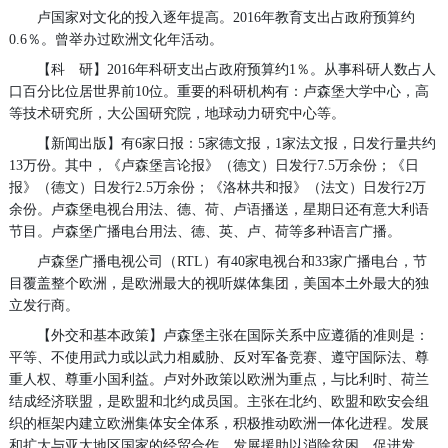
卢国家对文化的投入逐年提高。2016年教育支出占政府预算约
0.6％。曾举办过欧洲文化年活动。
【科 研】2016年科研支出占政府预算约1％。从事科研人数占人
口百分比位居世界前10位。重要的科研机构有：卢森堡大学中心，高
等技术研究所，大公国研究院，地球动力研究中心等。
【新闻出版】有6家日报：5家德文报，1家法文报，日发行量共约
13万份。其中，《卢森堡言论报》（德文）日发行7.5万余份；《日
报》（德文）日发行2.5万余份；《洛林共和报》（法文）日发行2万
余份。卢森堡电视台用法、德、荷、卢语播送，星期日还有意大利语
节目。卢森堡广播电台用法、德、英、卢、荷等多种语言广播。
卢森堡广播电视公司（RTL）有40家电视台和33家广播电台，节
目覆盖整个欧洲，是欧洲最大的视听媒体集团，美国本土外最大的独
立发行商。
【外交和基本政策】卢森堡主张在国际关系中应遵循的准则是：
平等、不使用武力或以武力相威胁、反对军备竞赛、遵守国际法、尊
重人权、尊重小国利益。卢对外政策以欧洲为重点，与比利时、荷兰
结成经济联盟，是欧盟和北约成员国。主张在北约、欧盟和欧安会组
织的框架内建立欧洲集体安全体系，积极推动欧洲一体化进程。发展
和扩大与亚太地区国家的经贸合作。发展援助以消除贫困、促进发