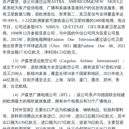
在卢森堡。该公司通过运营ASTRA、AMERICOM及NEW SKIES卫
星系统为客户提供电视、广播和多媒体直接到户的信息传送服务。拥
有卫星数量52颗，居欧洲首位、世界第二，其卫星信号全球覆盖率达
99.999％。1.22亿欧洲家庭可接收该公司卫星转播的2400套电视、电台
节目。公司还参股SES SIRIUS、QUETZSAT、CIEL等多家卫星运营
商。1998年12月参股亚星公司，与中国的中信公司同为亚星公司股
东。2015年，美国电视网络Fashion One Television通过该公司卫星
推出世界首个环球超高清（Ultra HD）频道Fashion One 4K。2021
年营业额17.82亿欧元，净利润4.53亿欧元。
（3）卢森堡货运航空公司（Cargolux Airlines International）：
成立于1970年，是欧洲最大全货运航空公司，拥有波音747货机30架，
员工2500人，航线90多条，覆盖全球50多个国家和地区。2021年收入
44亿美元。目前开通至北京、上海、深圳、厦门、重庆、郑州、香
港、台北航线。
（4）卢森堡广播电视公司（RTL）：该公司系卢与德国联合组建
的欧洲最大的视听媒体集团，拥有40个电视台和33个广播电台。
【对外贸易】主要出口产品为机械设备、钢铁制品、轮胎和塑料
等。原料和消费品大多靠进口。2021年，进出口总额356亿欧元，其中
出口额为139亿欧元，进口额为217亿欧元，逆差78亿欧元。主要贸易
伙伴是欧盟国家，2021年对德、法、比三个邻国出口占出口总额