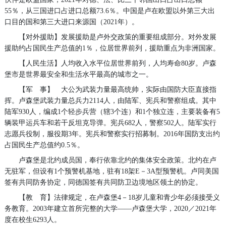
55％，从三国进口占进口总额73.6％。中国是卢在欧盟以外第三大出
口目的国和第三大进口来源国（2021年）。
【对外援助】发展援助是卢外交政策的重要组成部分。对外发展
援助约占国民生产总值的1％，位居世界前列，援助重点为非洲国家。
【人民生活】人均收入水平位居世界前列，人均寿命80岁。卢森
堡市是世界最安全和生活水平最高的城市之一。
【军 事】 大公为武装力量最高统帅，实际由国防大臣直接指
挥。卢森堡武装力量总兵力2114人，由陆军、宪兵和警察组成。其中
陆军930人，编成1个轻步兵营（辖3个连）和1个独立连，主要装备有5
辆装甲运兵车和若干反坦克导弹。宪兵682人，警察502人。陆军实行
志愿兵役制，服役期3年。宪兵和警察实行招募制。2016年国防支出约
占国民生产总值约0.5％。
卢森堡是北约成员国，奉行依靠北约的集体安全政策。北约在卢
无驻军，但设有1个预警机基地，驻有18架E－3A型预警机。卢同美国
签有共同防务协定，同德国签有共同防卫边境地区领土的协定。
【教 育】法律规定，在卢森堡4－18岁儿童和青少年必须接受义
务教育。2003年建立首所完整的大学——卢森堡大学，2020／2021年
度在校生6293人。