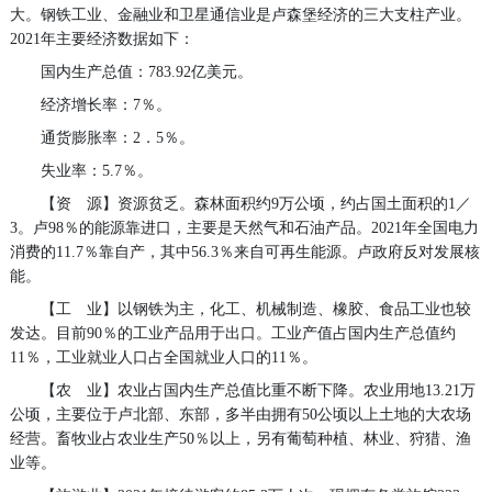
大。钢铁工业、金融业和卫星通信业是卢森堡经济的三大支柱产业。
2021年主要经济数据如下：
国内生产总值：783.92亿美元。
经济增长率：7％。
通货膨胀率：2．5％。
失业率：5.7％。
【资 源】资源贫乏。森林面积约9万公顷，约占国土面积的1／
3。卢98％的能源靠进口，主要是天然气和石油产品。2021年全国电力
消费的11.7％靠自产，其中56.3％来自可再生能源。卢政府反对发展核
能。
【工 业】以钢铁为主，化工、机械制造、橡胶、食品工业也较
发达。目前90％的工业产品用于出口。工业产值占国内生产总值约
11％，工业就业人口占全国就业人口的11％。
【农 业】农业占国内生产总值比重不断下降。农业用地13.21万
公顷，主要位于卢北部、东部，多半由拥有50公顷以上土地的大农场
经营。畜牧业占农业生产50％以上，另有葡萄种植、林业、狩猎、渔
业等。