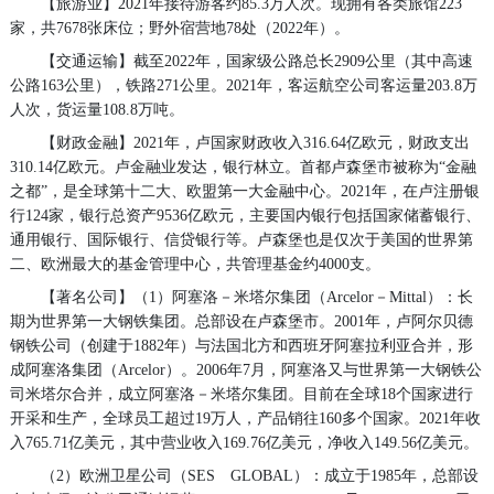
【旅游业】2021年接待游客约85.3万人次。现拥有各类旅馆223
家，共7678张床位；野外宿营地78处（2022年）。
【交通运输】截至2022年，国家级公路总长2909公里（其中高速
公路163公里），铁路271公里。2021年，客运航空公司客运量203.8万
人次，货运量108.8万吨。
【财政金融】2021年，卢国家财政收入316.64亿欧元，财政支出
310.14亿欧元。卢金融业发达，银行林立。首都卢森堡市被称为“金融
之都”，是全球第十二大、欧盟第一大金融中心。2021年，在卢注册银
行124家，银行总资产9536亿欧元，主要国内银行包括国家储蓄银行、
通用银行、国际银行、信贷银行等。卢森堡也是仅次于美国的世界第
二、欧洲最大的基金管理中心，共管理基金约4000支。
【著名公司】（1）阿塞洛－米塔尔集团（Arcelor－Mittal）：长
期为世界第一大钢铁集团。总部设在卢森堡市。2001年，卢阿尔贝德
钢铁公司（创建于1882年）与法国北方和西班牙阿塞拉利亚合并，形
成阿塞洛集团（Arcelor）。2006年7月，阿塞洛又与世界第一大钢铁公
司米塔尔合并，成立阿塞洛－米塔尔集团。目前在全球18个国家进行
开采和生产，全球员工超过19万人，产品销往160多个国家。2021年收
入765.71亿美元，其中营业收入169.76亿美元，净收入149.56亿美元。
（2）欧洲卫星公司（SES GLOBAL）：成立于1985年，总部设