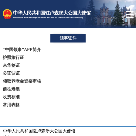
时政要闻
中华人民共和国驻卢森堡大公国大使馆
使馆速递
Ambassade de la République Populaire de Chine au Grand-Duché de Luxembourg
卢森堡概况
领事证件
领事服务
“中国领事”APP简介
护照旅行证
来华签证
公证认证
领取养老金资格审核
前往港澳
收费标准
常用表格
中华人民共和国驻卢森堡大公国大使馆