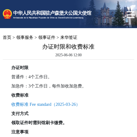
时政要闻
中华人民共和国驻卢森堡大公国大使馆
使馆速递
Ambassade de la République Populaire de Chine au Grand-Duché de Luxembourg
卢森堡概况
首页
>
领事服务
>
领事证件
>
来华签证
领事服务
办证时限和收费标准
2025-06-06 12:00
办证时限
普通件：4个工作日。
加急件：3个工作日，每件加收加急费。
收费标准
收费标准 Fee standard（2025-03-26）
支付方式
领取证件时需到馆刷卡缴费。
注意事项