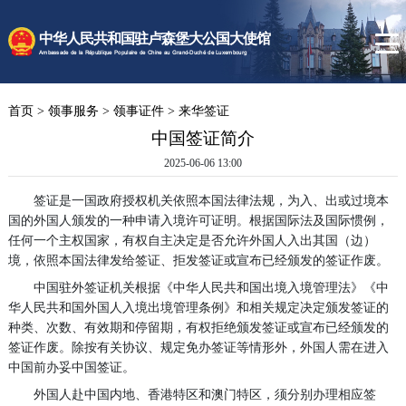
时政要闻
中华人民共和国驻卢森堡大公国大使馆
使馆速递
Ambassade de la République Populaire de Chine au Grand-Duché de Luxembourg
卢森堡概况
首页
>
领事服务
>
领事证件
>
来华签证
领事服务
中国签证简介
2025-06-06 13:00
签证是一国政府授权机关依照本国法律法规，为入、出或过境本
国的外国人颁发的一种申请入境许可证明。根据国际法及国际惯例，
任何一个主权国家，有权自主决定是否允许外国人入出其国（边）
境，依照本国法律发给签证、拒发签证或宣布已经颁发的签证作废。
中国驻外签证机关根据《中华人民共和国出境入境管理法》《中
华人民共和国外国人入境出境管理条例》和相关规定决定颁发签证的
种类、次数、有效期和停留期，有权拒绝颁发签证或宣布已经颁发的
签证作废。除按有关协议、规定免办签证等情形外，外国人需在进入
中国前办妥中国签证。
外国人赴中国内地、香港特区和澳门特区，须分别办理相应签