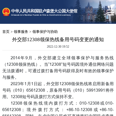
时政要闻
中华人民共和国驻卢森堡大公国大使馆
使馆速递
Ambassade de la République Populaire de Chine au Grand-Duché de Luxembourg
卢森堡概况
首页
>
领事服务
>
领事保护与协助
领事服务
外交部12308领保热线备用号码变更的通知
2022-12-30 19:52
2014年9月，外交部建立全球领事保护与服务热线
（12308领保热线）。当“12308”短号码因境外通信网络问题
无法拨通时，可通过拨打备用号码获得及时有效的领事保护
与服务。
2023年1月1日起，外交部12308领保热线将启用新备用
号码（010）65612308，原备用号码（010）59913991将停
用。12308短号码及拨打方式保持不变。
12308领保热线境内拨打方式：010-12308或010-
65612308；境外拨打方式：+86-10-12308或+86-10-
65612308。同时，在卢中国公民也可直接拨打中国驻卢森堡