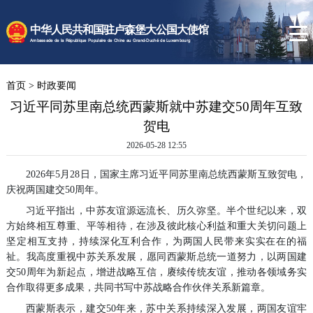
时政要闻
中华人民共和国驻卢森堡大公国大使馆
使馆速递
Ambassade de la République Populaire de Chine au Grand-Duché de Luxembourg
卢森堡概况
首页
>
时政要闻
领事服务
习近平同苏里南总统西蒙斯就中苏建交50周年互致
贺电
2026-05-28 12:55
2026年5月28日，国家主席习近平同苏里南总统西蒙斯互致贺电，
庆祝两国建交50周年。
习近平指出，中苏友谊源远流长、历久弥坚。半个世纪以来，双
方始终相互尊重、平等相待，在涉及彼此核心利益和重大关切问题上
坚定相互支持，持续深化互利合作，为两国人民带来实实在在的福
祉。我高度重视中苏关系发展，愿同西蒙斯总统一道努力，以两国建
交50周年为新起点，增进战略互信，赓续传统友谊，推动各领域务实
合作取得更多成果，共同书写中苏战略合作伙伴关系新篇章。
西蒙斯表示，建交50年来，苏中关系持续深入发展，两国友谊牢