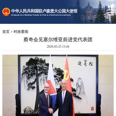
时政要闻
中华人民共和国驻卢森堡大公国大使馆
使馆速递
Ambassade de la République Populaire de Chine au Grand-Duché de Luxembourg
卢森堡概况
首页
>
时政要闻
领事服务
蔡奇会见塞尔维亚前进党代表团
2026-05-25 13:44