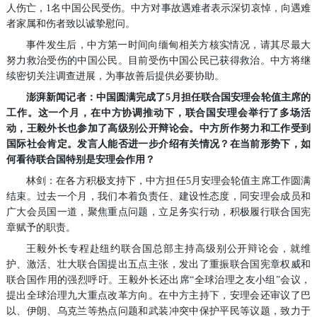
人伤亡，1名中国公民受伤。中方对事故遇难者表示深切哀悼，向遇难
者家属和伤者致以诚挚慰问。
事件发生后，中方第一时间向缅甸相关方核实情况，请其尽最大
努力救治受伤的中国公民。目前受伤中国公民已获得救治。中方将继
续密切关注调查进展，为事故善后提供必要协助。
澎湃新闻记者：中国圆满完成了5月担任联合国安理会轮值主席的
工作。这一个月，在中方协调推动下，联合国安理会举行了多场活
动，王毅外长也参加了高级别公开辩论会。中方所作努力和工作受到
国际社会肯定。发言人能否进一步介绍有关情况？在当前形势下，如
何看待联合国特别是安理会作用？
林剑：在各方积极支持下，中方担任5月安理会轮值主席工作圆满
结束。过去一个月，我们本着负责任、建设性态度，同安理会成员和
广大会员国一道，聚焦重点问题，立足务实行动，积极履行联合国宪
章赋予的职责。
王毅外长专程赴纽约联合国总部主持高级别公开辩论会，就维
护、激活、壮大联合国提出五点主张，发出了重振联合国宪章权威和
联合国作用的强烈呼吁。王毅外长还出席“全球治理之友小组”会议，
提出全球治理九大重点改革方向。在中方主持下，安理会还审议了巴
以、伊朗、乌克兰等热点问题和武装冲突中保护平民等议题，致力于