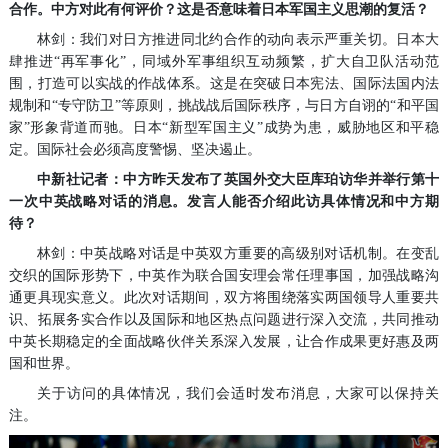
合作。中方对此有何评价？这是否意味着日本军国主义思潮的复活？
林剑：我们对日方推进同北约合作的动向表示严重关切。日本大
肆推进“再军事化”，同域外军事组织互动频繁，扩大自卫队活动范
围，打造可以实战的作战体系。这是在突破日本宪法、国际法国内法
规制和“专守防卫”等原则，挑战战后国际秩序，与日方自诩的“和平国
家”形象背道而驰。日本“新型军国主义”成势为患，威胁地区和平稳
定。国际社会必须高度警惕、坚决遏止。
中新社记者：中方昨天发布了英国外交大臣库珀访华并举行第十
一次中英战略对话的消息。发言人能否介绍此访具体情况和中方期
待？
林剑：中英战略对话是中英双方重要的高级别对话机制。在变乱
交织的国际形势下，中英作为联合国安理会常任理事国，加强战略沟
通更具现实意义。此次对话期间，双方将围绕落实两国领导人重要共
识、拓展务实合作以及国际和地区热点问题进行深入交流，共同推动
中英长期稳定的全面战略伙伴关系深入发展，让合作成果更好惠及两
国和世界。
关于访问的具体情况，我们会适时发布消息，大家可以保持关
注。