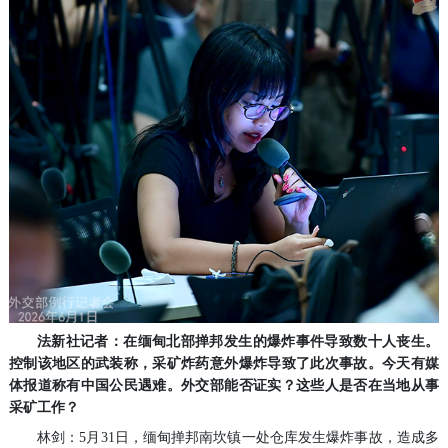
法新社记者：在缅甸北部掸邦发生的爆炸事件导致数十人丧生。
控制该地区的武装称，采矿炸药意外爆炸导致了此次事故。今天有媒
体报道称有中国公民遇难。外交部能否证实？这些人是否在当地从事
采矿工作？
林剑：5月31日，缅甸掸邦南坎镇一处仓库发生爆炸事故，造成多