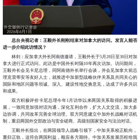
总台央视记者：王毅外长刚刚结束对加拿大的访问。发言人能否
进一步介绍此访情况？
林剑：应加拿大外长阿南德邀请，王毅外长于5月28日至30日对加
拿大进行正式访问。此访是中国外长时隔10年再次访加。访问期间，
王毅外长会见卡尼总理，同阿南德外长举行会谈，并会见加拿大前总
理克雷蒂安等友好人士，就推进中加新型战略伙伴关系及共同关心的
国际和地区问题等坦诚、深入、建设性地交换意见，达成了许多共识
和成果。
双方积极评价卡尼总理今年1月访华以来两国关系取得的积极进
展，一致同意加强对话沟通，深化互利合作，扩大人文交流，加大多
边协调，共同改革完善全球治理。双方同意建立中加外长战略对话机
制，重启两国外交部政治与安全磋商、高级别国家安全与法治对话。
王毅外长指出，在两国领导人战略引领下，中加关系校正航向，
重归正轨，这符合两国利益，顺应各方期待。中加关系发展历程给我