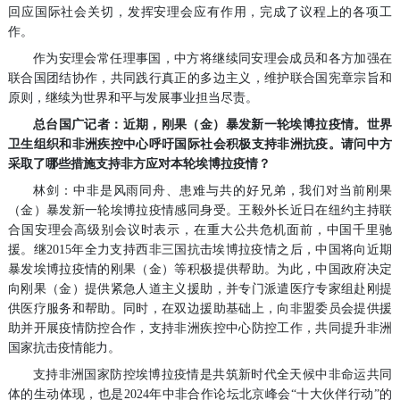
回应国际社会关切，发挥安理会应有作用，完成了议程上的各项工
作。
作为安理会常任理事国，中方将继续同安理会成员和各方加强在
联合国团结协作，共同践行真正的多边主义，维护联合国宪章宗旨和
原则，继续为世界和平与发展事业担当尽责。
总台国广记者：近期，刚果（金）暴发新一轮埃博拉疫情。世界
卫生组织和非洲疾控中心呼吁国际社会积极支持非洲抗疫。请问中方
采取了哪些措施支持非方应对本轮埃博拉疫情？
林剑：中非是风雨同舟、患难与共的好兄弟，我们对当前刚果
（金）暴发新一轮埃博拉疫情感同身受。王毅外长近日在纽约主持联
合国安理会高级别会议时表示，在重大公共危机面前，中国千里驰
援。继2015年全力支持西非三国抗击埃博拉疫情之后，中国将向近期
暴发埃博拉疫情的刚果（金）等积极提供帮助。为此，中国政府决定
向刚果（金）提供紧急人道主义援助，并专门派遣医疗专家组赴刚提
供医疗服务和帮助。同时，在双边援助基础上，向非盟委员会提供援
助并开展疫情防控合作，支持非洲疾控中心防控工作，共同提升非洲
国家抗击疫情能力。
支持非洲国家防控埃博拉疫情是共筑新时代全天候中非命运共同
体的生动体现，也是2024年中非合作论坛北京峰会“十大伙伴行动”的