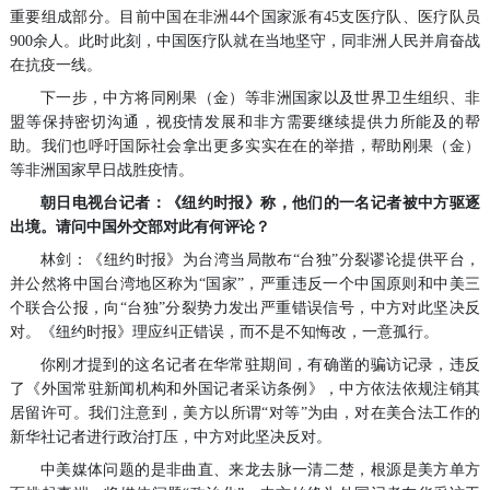
重要组成部分。目前中国在非洲44个国家派有45支医疗队、医疗队员
900余人。此时此刻，中国医疗队就在当地坚守，同非洲人民并肩奋战
在抗疫一线。
下一步，中方将同刚果（金）等非洲国家以及世界卫生组织、非
盟等保持密切沟通，视疫情发展和非方需要继续提供力所能及的帮
助。我们也呼吁国际社会拿出更多实实在在的举措，帮助刚果（金）
等非洲国家早日战胜疫情。
朝日电视台记者：《纽约时报》称，他们的一名记者被中方驱逐
出境。请问中国外交部对此有何评论？
林剑：《纽约时报》为台湾当局散布“台独”分裂谬论提供平台，
并公然将中国台湾地区称为“国家”，严重违反一个中国原则和中美三
个联合公报，向“台独”分裂势力发出严重错误信号，中方对此坚决反
对。《纽约时报》理应纠正错误，而不是不知悔改，一意孤行。
你刚才提到的这名记者在华常驻期间，有确凿的骗访记录，违反
了《外国常驻新闻机构和外国记者采访条例》，中方依法依规注销其
居留许可。我们注意到，美方以所谓“对等”为由，对在美合法工作的
新华社记者进行政治打压，中方对此坚决反对。
中美媒体问题的是非曲直、来龙去脉一清二楚，根源是美方单方