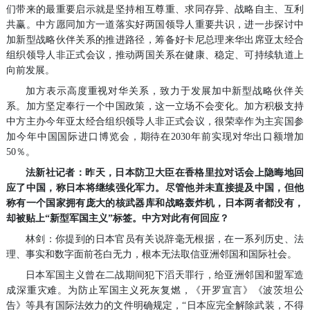
们带来的最重要启示就是坚持相互尊重、求同存异、战略自主、互利
共赢。中方愿同加方一道落实好两国领导人重要共识，进一步探讨中
加新型战略伙伴关系的推进路径，筹备好卡尼总理来华出席亚太经合
组织领导人非正式会议，推动两国关系在健康、稳定、可持续轨道上
向前发展。
加方表示高度重视对华关系，致力于发展加中新型战略伙伴关
系。加方坚定奉行一个中国政策，这一立场不会变化。加方积极支持
中方主办今年亚太经合组织领导人非正式会议，很荣幸作为主宾国参
加今年中国国际进口博览会，期待在2030年前实现对华出口额增加
50％。
法新社记者：昨天，日本防卫大臣在香格里拉对话会上隐晦地回
应了中国，称日本将继续强化军力。尽管他并未直接提及中国，但他
称有一个国家拥有庞大的核武器库和战略轰炸机，日本两者都没有，
却被贴上“新型军国主义”标签。中方对此有何回应？
林剑：你提到的日本官员有关说辞毫无根据，在一系列历史、法
理、事实和数字面前苍白无力，根本无法取信亚洲邻国和国际社会。
日本军国主义曾在二战期间犯下滔天罪行，给亚洲邻国和盟军造
成深重灾难。为防止军国主义死灰复燃，《开罗宣言》《波茨坦公
告》等具有国际法效力的文件明确规定，“日本应完全解除武装，不得