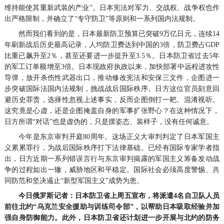
维持能使其重新武装的产业”。日本宪法对军力、交战权、战争权也作
出严格限制，并确立了“专守防卫”等原则和一系列国内法规制。
然而我们看到的是，日本最新防卫预算已突破9万亿日元，连续14
年刷新战后历史最高记录，人均防卫费达到中国的3倍，防卫费占GDP
比重已飙升至2％，甚至还要进一步提升至3.5％。日本防卫省过去5年
的军工订单额增至3倍。日本现政府执政以来，加快部署中远程进攻性
导弹，放开杀伤性武器出口，推动修改宪法和安保三文件，企图进一
步突破国际法国内法规制，挑战战后国际秩序。日方这位官员刻意回
避历史罪责，选择性忽视上述事实，反而企图倒打一耙、混淆视听。
这究竟是心虚，还是企图掩盖自身的军事扩张野心？在这种情况下，
日方所谓“对话”也是虚伪的，只是摆姿态、装样子，没有任何诚意。
今年是东京审判开庭80周年。这场正义大审判判定了日本军国主
义累累罪行，为战后国际秩序打下法律基础。已经有国际专家学者指
出，日方近期一系列错误言行与东京审判揭露的军国主义筹备发动战
争的过程如出一辙，威胁地区和平稳定。国际社会必须高度警惕、共
同防范和坚决遏止“新型军国主义”成势为患。
今日俄罗斯记者：日本防卫省上周五宣布，将派遣4名自卫队人员
前往北约“乌克兰安全援助与训练司令部”，以帮助日本吸取经验并加
强自身防御能力。此外，日本防卫省还计划进一步开展与北约的防务