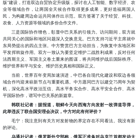
版”建设，打造双边自贸协定升级版，探讨在人工智能、数字经济、农
业等领域合作，让两国全天候合作取得更多成果，更好造福两国人
民，为构建周边命运共同体作出示范。双方签署了关于经贸、科技、
农食、人力资源等领域的多份合作文件。
三是国际协作增色，彰显中巴关系的引领力。访问期间，双方就
共同关心的国际和地区问题深入交换意见。巴方支持习近平主席就中
东局势提出的四点主张。中方赞赏巴方主动担当，为恢复中东地区和
平发挥斡旋作用。双方一致认为要坚定维护二战胜利成果，反对任何
法西斯主义、军国主义卷土重来的图谋，将共同维护战后国际秩序、
维护世界和平与安全、维护历史真相和国际正义。
当前，世界百年变局加速演进，中巴各自现代化建设和双边各领
域合作均迎来崭新节点与重要机遇。中方愿同巴方以建交75周年为契
机，深化高水平政治互信、高水平务实合作、高水平安全合作、高水
平国际协作，谱写中巴关系的新篇章。
韩联社记者：据报道，朝鲜今天向西海方向发射一枚弹道导弹，
此举违反了联合国安理会决议，中方对此有何评价？
毛宁：我注意到有关方对发射物的界定存在不同看法。我没有新
的评论。
乌通社记者：俄罗斯外交部称，俄军正准备对乌克兰首都发动大