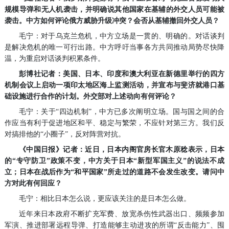
规模导弹和无人机袭击，并明确说其他国家在基辅的外交人员可能被
袭击。中方如何评论俄方威胁升级冲突？会否从基辅撤回外交人员？
毛宁：对于乌克兰危机，中方立场是一贯的、明确的。对话谈判
是解决危机的唯一可行出路。中方呼吁当事各方共同推动局势尽快降
温，为重启对话谈判积累条件。
彭博社记者：美国、日本、印度和澳大利亚在新德里举行的四方
机制会议上启动一项印太地区海上监测活动，并宣布与斐济就港口基
础设施进行合作的计划。外交部对上述动向有何评论？
毛宁：关于“四边机制”，中方已多次阐明立场。国与国之间的合
作应当有利于促进地区和平、稳定与繁荣，不应针对第三方。我们反
对搞排他的“小圈子”，反对阵营对抗。
《中国日报》记者：近日，日本内阁官房长官木原稔表示，日本
的“专守防卫”政策不变，中方关于日本“新型军国主义”的说法不成
立；日本在战后作为“和平国家”所走过的道路不会发生改变。请问中
方对此有何回应？
毛宁：相比日本怎么说，更应该关注的是日本怎么做。
近年来日本政府不断扩充军费、放宽杀伤性武器出口、频频参加
军演、推进部署远程导弹、打造能够主动进攻的所谓“反击能力”、囤