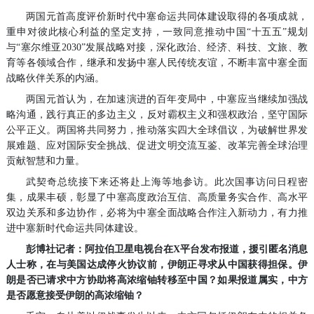
两国元首高度评价新时代中塞命运共同体建设取得的各项成就，
重申对彼此核心利益的坚定支持，一致同意推动中国“十五五”规划
与“塞尔维亚2030”发展战略对接，深化政治、经济、科技、文旅、教
育等各领域合作，继承和发扬中塞人民传统友谊，不断丰富中塞全面
战略伙伴关系的内涵。
两国元首认为，在加速演进的百年变局中，中塞应当继续加强战
略沟通，践行真正的多边主义，反对霸权主义和强权政治，坚守国际
公平正义。两国将共同努力，推动落实四大全球倡议，为破解世界发
展难题、应对国际安全挑战、促进文明交流互鉴、改革完善全球治理
贡献智慧和力量。
武契奇总统接下来还将赴上海等地参访。此次国事访问日程密
集，成果丰硕，彰显了中塞高度政治互信、高质量务实合作、高水平
双边关系和多边协作，必将为中塞全面战略合作注入新动力，有力推
进中塞新时代命运共同体建设。
彭博社记者：阿拉伯卫星电视台在X平台发布报道，援引匿名消息
人士称，在与美国达成停火协议前，伊朗正寻求从中国获得担保。伊
朗是否已请求中方协助将高浓缩铀转移至中国？如果报道属实，中方
是否愿意接受伊朗的高浓缩铀？