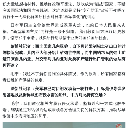
积大量敏感核材料、推动修改和平宪法、鼓吹成为“能战”国家，不断
突破国际法和国内法规制。这难道就是坚持“专守防卫”政策不变吗？
言行不一无法化解国际社会对日本“再军事化”的担忧。
日本军国主义曾给世界造成深重灾难，也给日本人民带来灾
祸。“新型军国主义”同样是一条不归路。我们敦促日方汲取历史教
训，恪守和平承诺，以实际行动取信于亚洲邻国和国际社会。
彭博社记者：西非国家几内亚称，自下月起限制铝土矿出口的计
划接近完成。几内亚大部分铝土矿销往中国，而中国约75％的铝土矿
进口来自几内亚。外交部对几内亚对此类矿产进行出口管制的做法有
何评论？
毛宁：我还不了解你提到的具体情况。作为原则，所有国家都有
责任维护产供链的稳定。
法新社记者：美军称已对伊朗发动新一轮打击，目标是伊导弹发
射基地以及据称试图布设水雷的船只。中方对此持何立场？
毛宁：我们敦促相关方履行停火承诺，坚持以和平方式化解争
端，继续通过对话谈判达成兼顾各方合理关切的解决方案，推动尽早
恢复中东海湾地区的和平。