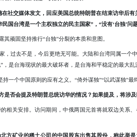
德在社交媒体发文，回应美国总统特朗普在结束访华后有
华民国台湾是一个主权独立的民主国家”，“没有‘台独’问
露其顽固坚持推行“台独”分裂的本质和意图。
家，过去不是，今后更绝无可能。大陆和台湾同属一个
化”，是台海现状的最大破坏者，是台海和平稳定的最大乱
是坚持一个中国原则的应有之义。“倚外谋独”“以武谋独”
方是否会提及特朗普总统访华的情况？如果提及，将涉及
华的相关安排。访问期间，中俄两国元首将就双边关系、
为北方矿业的稀土公司的中国股东出售其股份，称此举是