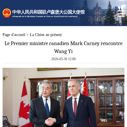
Page d'accueil
中华人民共和国驻卢森堡大公国大使馆
La Chine au présent
Ambassade de la République Populaire de Chine au Grand-Duché de Luxembourg
Actualités de l'Ambassade
Services consulaires
Page d'accueil
>
La Chine au présent
Le Premier ministre canadien Mark Carney rencontre
Wang Yi
2026-05-30 12:00