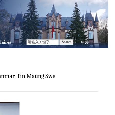
laires
中文
Myanmar, Tin Maung Swe