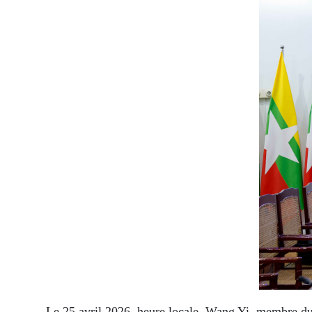
Le 25 avril 2026, heure locale, Wang Yi, membre du 