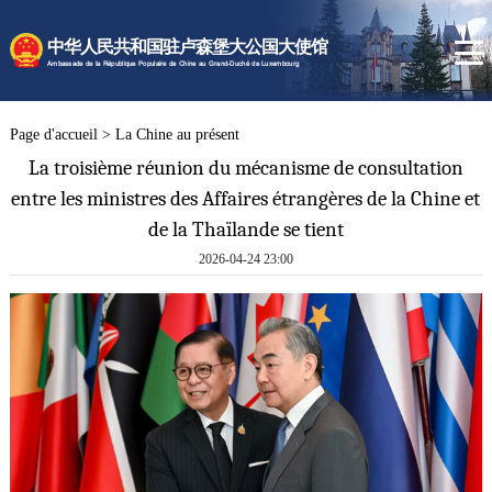
Page d'accueil
中华人民共和国驻卢森堡大公国大使馆
La Chine au présent
Ambassade de la République Populaire de Chine au Grand-Duché de Luxembourg
Actualités de l'Ambassade
Services consulaires
Page d'accueil
>
La Chine au présent
​La troisième réunion du mécanisme de consultation
entre les ministres des Affaires étrangères de la Chine et
de la Thaïlande se tient
2026-04-24 23:00