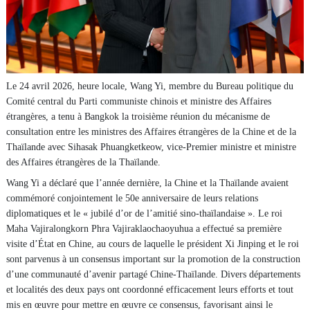
Le 24 avril 2026, heure locale, Wang Yi, membre du Bureau politique du
Comité central du Parti communiste chinois et ministre des Affaires
étrangères, a tenu à Bangkok la troisième réunion du mécanisme de
consultation entre les ministres des Affaires étrangères de la Chine et de la
Thaïlande avec Sihasak Phuangketkeow, vice-Premier ministre et ministre
des Affaires étrangères de la Thaïlande.
Wang Yi a déclaré que l’année dernière, la Chine et la Thaïlande avaient
commémoré conjointement le 50e anniversaire de leurs relations
diplomatiques et le « jubilé d’or de l’amitié sino-thaïlandaise ». Le roi
Maha Vajiralongkorn Phra Vajiraklaochaoyuhua a effectué sa première
visite d’État en Chine, au cours de laquelle le président Xi Jinping et le roi
sont parvenus à un consensus important sur la promotion de la construction
d’une communauté d’avenir partagé Chine-Thaïlande. Divers départements
et localités des deux pays ont coordonné efficacement leurs efforts et tout
mis en œuvre pour mettre en œuvre ce consensus, favorisant ainsi le