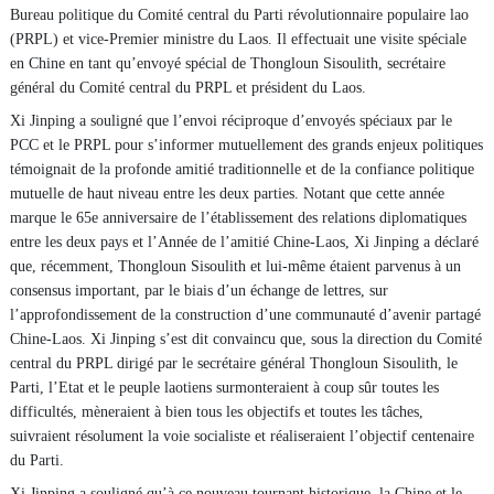
Bureau politique du Comité central du Parti révolutionnaire populaire lao
(PRPL) et vice-Premier ministre du Laos. Il effectuait une visite spéciale
en Chine en tant qu’envoyé spécial de Thongloun Sisoulith, secrétaire
général du Comité central du PRPL et président du Laos.
Xi Jinping a souligné que l’envoi réciproque d’envoyés spéciaux par le
PCC et le PRPL pour s’informer mutuellement des grands enjeux politiques
témoignait de la profonde amitié traditionnelle et de la confiance politique
mutuelle de haut niveau entre les deux parties. Notant que cette année
marque le 65e anniversaire de l’établissement des relations diplomatiques
entre les deux pays et l’Année de l’amitié Chine-Laos, Xi Jinping a déclaré
que, récemment, Thongloun Sisoulith et lui-même étaient parvenus à un
consensus important, par le biais d’un échange de lettres, sur
l’approfondissement de la construction d’une communauté d’avenir partagé
Chine-Laos. Xi Jinping s’est dit convaincu que, sous la direction du Comité
central du PRPL dirigé par le secrétaire général Thongloun Sisoulith, le
Parti, l’Etat et le peuple laotiens surmonteraient à coup sûr toutes les
difficultés, mèneraient à bien tous les objectifs et toutes les tâches,
suivraient résolument la voie socialiste et réaliseraient l’objectif centenaire
du Parti.
Xi Jinping a souligné qu’à ce nouveau tournant historique, la Chine et le