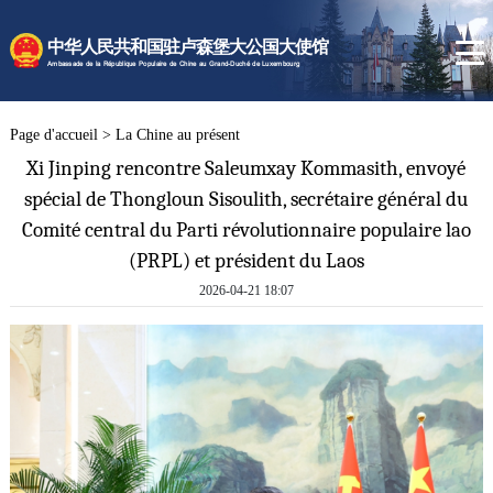
Page d'accueil
中华人民共和国驻卢森堡大公国大使馆
La Chine au présent
Ambassade de la République Populaire de Chine au Grand-Duché de Luxembourg
Actualités de l'Ambassade
Services consulaires
Page d'accueil
>
La Chine au présent
Xi Jinping rencontre Saleumxay Kommasith, envoyé
spécial de Thongloun Sisoulith, secrétaire général du
Comité central du Parti révolutionnaire populaire lao
(PRPL) et président du Laos
2026-04-21 18:07