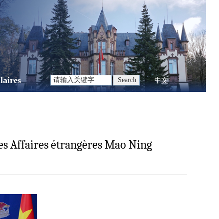
laires
中文
des Affaires étrangères Mao Ning